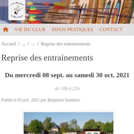
Panneau de gestion des cookies
VIE DU CLUB
INFOS PRATIQUES
CONTACT
Accueil
Reprise des entrainements
Reprise des entrainements
Du
mercredi
08
sept.
au
samedi
30
oct.
2021
de 18h à 21h
Publié le
03 juil. 2021
par
Benjamin Soularue