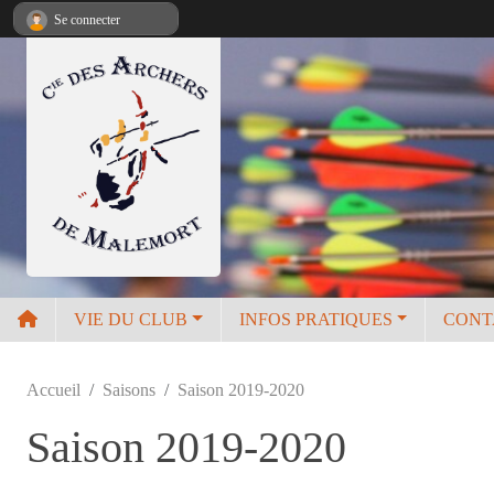
Panneau de gestion des cookies
Se connecter
VIE DU CLUB
INFOS PRATIQUES
CONT
Accueil
Saisons
Saison 2019-2020
Saison 2019-2020