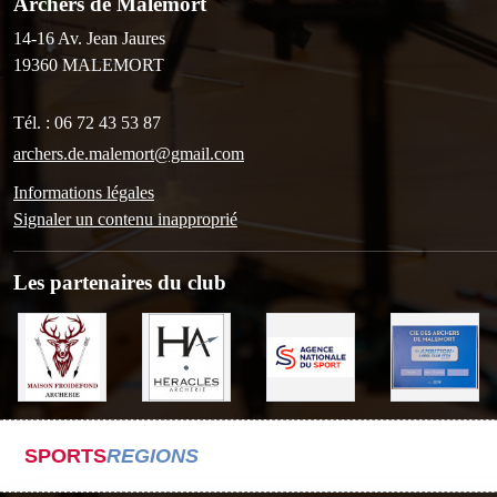
Archers de Malemort
14-16 Av. Jean Jaures
19360
MALEMORT
Tél. :
06 72 43 53 87
archers.de.malemort@gmail.com
Informations légales
Signaler un contenu inapproprié
Les partenaires du club
SPORTS
REGIONS